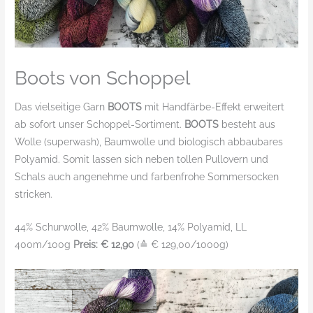
Boots von Schoppel
Das vielseitige Garn
BOOTS
mit Handfärbe-Effekt erweitert
ab sofort unser Schoppel-Sortiment.
BOOTS
besteht aus
Wolle (superwash), Baumwolle und biologisch abbaubares
Polyamid. Somit lassen sich neben tollen Pullovern und
Schals auch angenehme und farbenfrohe Sommersocken
stricken.
44% Schurwolle, 42% Baumwolle, 14% Polyamid, LL
400m/100g
Preis: € 12,90
(≙ € 129,00/1000g)