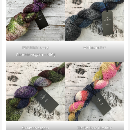
NEUHEIT 2024:
Wellenreiter
Seemannsgarn – 2665
Seemannsgarn
Ein Spritzer Limette