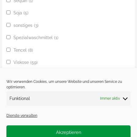
Sequin
(1)
Soja
(5)
sonstiges
(3)
Spezialwaschmittel
(1)
Tencel
(8)
Viskose
(59)
Yak
(24)
Wir verwenden Cookies, um unsere Website und unseren Service zu
Ziege
(1)
optimieren.
Funktional
Immer aktiv
Zobel
(1)
Dienste verwalten
Akzeptieren