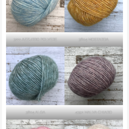
3211 AZZURRO POLVERE
3604 MOSTARDA
3804 ALGA
4392 MALVA CHIARO