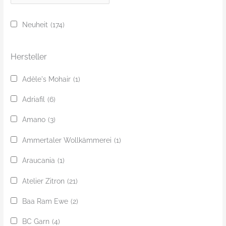
u
c
Neuheit
(174)
h
e
Hersteller
Adèle's Mohair
(1)
Adriafil
(6)
Amano
(3)
Ammertaler Wollkämmerei
(1)
Araucania
(1)
Atelier Zitron
(21)
Baa Ram Ewe
(2)
BC Garn
(4)