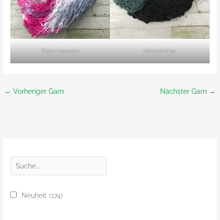
Eisprinzessin
Mooreiche
←
Vorheriger Garn
Nächster Garn
→
S
u
c
Neuheit
(174)
h
e