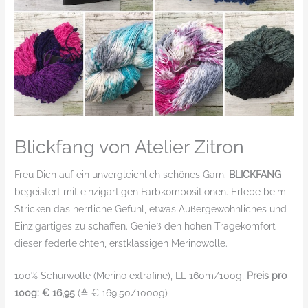
Blickfang von Atelier Zitron
Freu Dich auf ein unvergleichlich schönes Garn.
BLICKFANG
begeistert mit einzigartigen Farbkompositionen. Erlebe beim
Stricken das herrliche Gefühl, etwas Außergewöhnliches und
Einzigartiges zu schaffen. Genieß den hohen Tragekomfort
dieser federleichten, erstklassigen Merinowolle.
100% Schurwolle (Merino extrafine), LL 160m/100g,
Preis pro
100g: € 16,95
(≙ € 169,50/1000g)