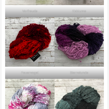
Vorfreude
Eisblume
Feuervogel
Sternstunde