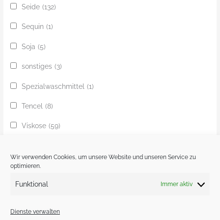
Seide
(132)
Sequin
(1)
Soja
(5)
sonstiges
(3)
Spezialwaschmittel
(1)
Tencel
(8)
Viskose
(59)
Yak
(24)
Wir verwenden Cookies, um unsere Website und unseren Service zu
Ziege
(1)
optimieren.
Funktional
Immer aktiv
Zobel
(1)
Dienste verwalten