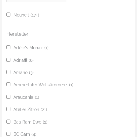
u
c
Neuheit
(174)
h
e
Hersteller
Adèle's Mohair
(1)
Adriafil
(6)
Amano
(3)
Ammertaler Wollkämmerei
(1)
Araucania
(1)
Atelier Zitron
(21)
Baa Ram Ewe
(2)
BC Garn
(4)