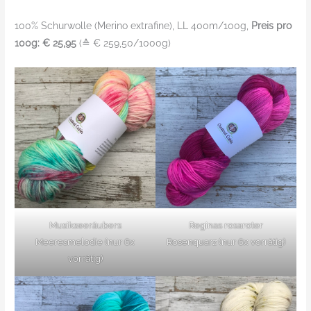
100% Schurwolle (Merino extrafine), LL 400m/100g,
Preis pro
100g: € 25,95
(≙ € 259,50/1000g)
Musikseeräubers
Reginas rosaroter
Meeresmelodie (nur 6x
Rosenquarz (nur 6x vorrätig)
vorrätig)