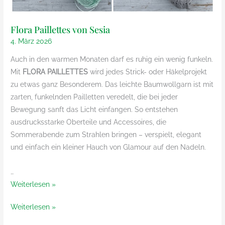
Flora Paillettes von Sesia
4. März 2026
Auch in den warmen Monaten darf es ruhig ein wenig funkeln.
Mit
FLORA PAILLETTES
wird jedes Strick- oder Häkelprojekt
zu etwas ganz Besonderem. Das leichte Baumwollgarn ist mit
zarten, funkelnden Pailletten veredelt, die bei jeder
Bewegung sanft das Licht einfangen. So entstehen
ausdrucksstarke Oberteile und Accessoires, die
Sommerabende zum Strahlen bringen – verspielt, elegant
und einfach ein kleiner Hauch von Glamour auf den Nadeln.
…
Flora
Weiterlesen »
Paillettes
Flora
Weiterlesen »
von
Paillettes
Sesia