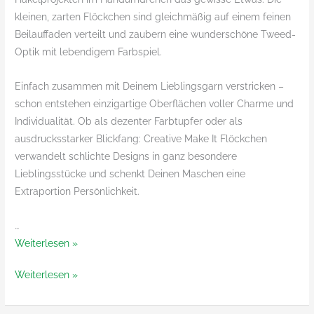
kleinen, zarten Flöckchen sind gleichmäßig auf einem feinen
Beilauffaden verteilt und zaubern eine wunderschöne Tweed-
Optik mit lebendigem Farbspiel.
Einfach zusammen mit Deinem Lieblingsgarn verstricken –
schon entstehen einzigartige Oberflächen voller Charme und
Individualität. Ob als dezenter Farbtupfer oder als
ausdrucksstarker Blickfang: Creative Make It Flöckchen
verwandelt schlichte Designs in ganz besondere
Lieblingsstücke und schenkt Deinen Maschen eine
Extraportion Persönlichkeit.
…
Make
Weiterlesen »
it
Make
Weiterlesen »
Flöckchen
it
von
Flöckchen
RICO