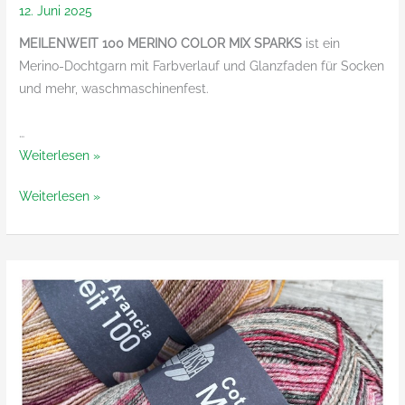
12. Juni 2025
MEILENWEIT 100 MERINO COLOR MIX SPARKS
ist ein
Merino-Dochtgarn mit Farbverlauf und Glanzfaden für Socken
und mehr, waschmaschinenfest.
…
Meilenweit
Weiterlesen »
100
Meilenweit
Weiterlesen »
Merino
100
Color
Merino
Mix
Color
Sparks
Mix
Sparks