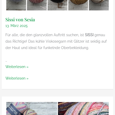
Sissi von Sesia
13. März 2025
Für alle, die den glanzvollen Auftritt suchen, ist
SISSI
genau
das Richtige! Das kühle Viskosegarn mit Glitzer ist seidig auf
der Haut und ideal für funkelnde Oberbekleidung.
…
Sissi
Weiterlesen »
von
Sissi
Weiterlesen »
Sesia
von
Sesia