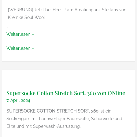
[WERBUNG] Jetzt bei Herr U am Amalienpark: Stellaris von
Kremke Soul Wool
…
Stellaris
Weiterlesen »
von
Stellaris
Weiterlesen »
Kremke
von
Soul
Kremke
Wool
Soul
Wool
Supersocke Cotton Stretch Sort. 360 von ONline
7. April 2024
SUPERSOCKE COTTON STRETCH SORT. 360
ist ein
Sockengarn mit hochwertiger Baumwolle, Schurwolle und
Elite und mit Superwash-Ausrüstung.