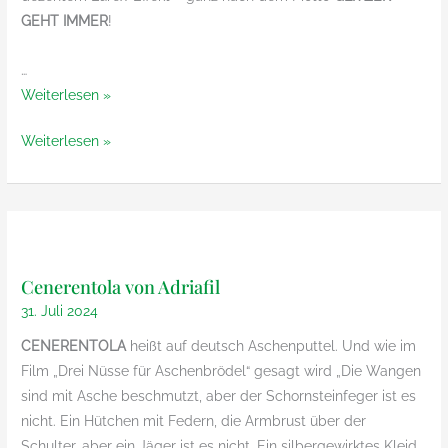
GEHT IMMER
!
…
Gomitolo
Weiterlesen »
Gala
Gomitolo
Weiterlesen »
von
Gala
Lana
von
Grossa
Lana
Grossa
Cenerentola von Adriafil
31. Juli 2024
CENERENTOLA
heißt auf deutsch Aschenputtel. Und wie im
Film „Drei Nüsse für Aschenbrödel“ gesagt wird „Die Wangen
sind mit Asche beschmutzt, aber der Schornsteinfeger ist es
nicht. Ein Hütchen mit Federn, die Armbrust über der
Schulter, aber ein Jäger ist es nicht. Ein silbergewirktes Kleid