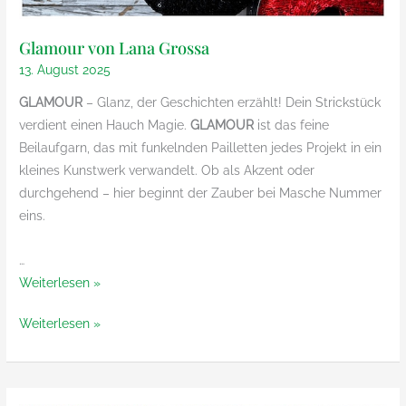
Glamour von Lana Grossa
13. August 2025
GLAMOUR
– Glanz, der Geschichten erzählt! Dein Strickstück
verdient einen Hauch Magie.
GLAMOUR
ist das feine
Beilaufgarn, das mit funkelnden Pailletten jedes Projekt in ein
kleines Kunstwerk verwandelt. Ob als Akzent oder
durchgehend – hier beginnt der Zauber bei Masche Nummer
eins.
…
Glamour
Weiterlesen »
von
Glamour
Weiterlesen »
Lana
von
Grossa
Lana
Grossa