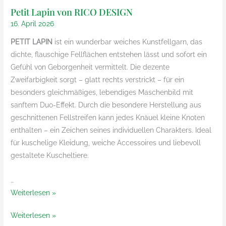
Petit Lapin von RICO DESIGN
16. April 2026
PETIT LAPIN
ist ein wunderbar weiches Kunstfellgarn, das
dichte, flauschige Fellflächen entstehen lässt und sofort ein
Gefühl von Geborgenheit vermittelt. Die dezente
Zweifarbigkeit sorgt – glatt rechts verstrickt – für ein
besonders gleichmäßiges, lebendiges Maschenbild mit
sanftem Duo-Effekt. Durch die besondere Herstellung aus
geschnittenen Fellstreifen kann jedes Knäuel kleine Knoten
enthalten – ein Zeichen seines individuellen Charakters. Ideal
für kuschelige Kleidung, weiche Accessoires und liebevoll
gestaltete Kuscheltiere.
…
Petit
Weiterlesen »
Lapin
Petit
Weiterlesen »
von