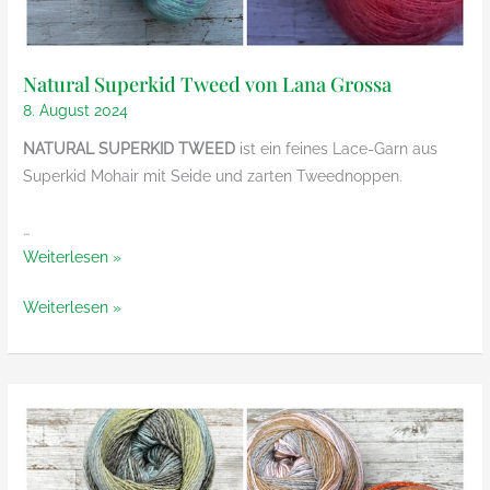
Natural Superkid Tweed von Lana Grossa
8. August 2024
NATURAL SUPERKID TWEED
ist ein feines Lace-Garn aus
Superkid Mohair mit Seide und zarten Tweednoppen.
…
Natural
Weiterlesen »
Superkid
Natural
Weiterlesen »
Tweed
Superkid
von
Tweed
Lana
von
Grossa
Lana
Grossa