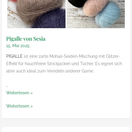
Pigalle von Sesia
15. Mai 2025
PIGALLE
ist eine zarte Mohair-Seiden-Mischung mit Glitzer-
Effekt für hauchfeine Strickjacken und Tücher. Es eignet sich
aber auch ideal zum Veredeln anderer Garne.
…
Pigalle
Weiterlesen »
von
Pigalle
Weiterlesen »
Sesia
von
Sesia