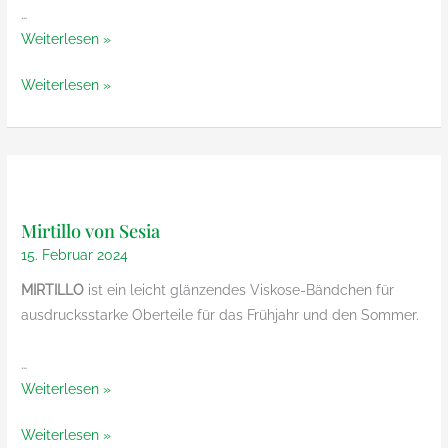
…
Supersocke
Weiterlesen »
Cotton
Supersocke
Weiterlesen »
Stretch
Cotton
Sort.
Stretch
360
Sort.
von
360
ONline
von
Mirtillo von Sesia
ONline
15. Februar 2024
MIRTILLO
ist ein leicht glänzendes Viskose-Bändchen für
ausdrucksstarke Oberteile für das Frühjahr und den Sommer.
…
Mirtillo
Weiterlesen »
von
Mirtillo
Weiterlesen »
Sesia