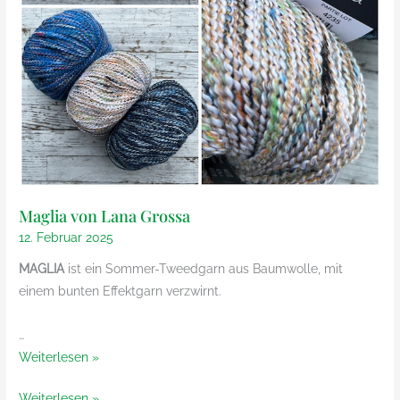
Maglia von Lana Grossa
12. Februar 2025
MAGLIA
ist ein Sommer-Tweedgarn aus Baumwolle, mit
einem bunten Effektgarn verzwirnt.
…
Maglia
Weiterlesen »
von
Maglia
Weiterlesen »