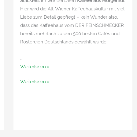
Strickfest
im wunderbaren
Kaffeehaus Morgenrot
.
Hier wird die Alt-Wiener Kaffeehauskultur mit viel
Liebe zum Detail gepflegt – kein Wunder also,
dass das Kaffeehaus vom DER FEINSCHMECKER
bereits mehrfach zu den 500 besten Cafés und
Röstereien Deutschlands gewählt wurde.
…
Das
Weiterlesen »
Herr
Das
Weiterlesen »
U-
Herr
Sommer-
U-
Strickfest
Sommer-
2026
Strickfest
2026