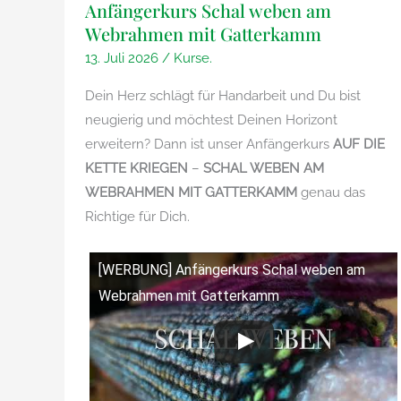
Anfängerkurs Schal weben am
Webrahmen mit Gatterkamm
13. Juli 2026
/
Kurse.
Dein Herz schlägt für Handarbeit und Du bist
neugierig und möchtest Deinen Horizont
erweitern? Dann ist unser Anfängerkurs
AUF DIE
KETTE KRIEGEN
–
SCHAL WEBEN AM
WEBRAHMEN MIT GATTERKAMM
genau das
Richtige für Dich.
[WERBUNG] Anfängerkurs Schal weben am
Webrahmen mit Gatterkamm