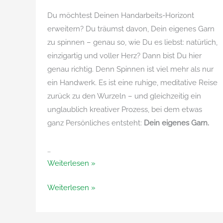
Du möchtest Deinen Handarbeits-Horizont
erweitern? Du träumst davon, Dein eigenes Garn
zu spinnen – genau so, wie Du es liebst: natürlich,
einzigartig und voller Herz? Dann bist Du hier
genau richtig. Denn Spinnen ist viel mehr als nur
ein Handwerk. Es ist eine ruhige, meditative Reise
zurück zu den Wurzeln – und gleichzeitig ein
unglaublich kreativer Prozess, bei dem etwas
ganz Persönliches entsteht:
Dein eigenes Garn.
…
Das
Weiterlesen »
geht
Das
Weiterlesen »
raus
geht
an
raus
alle