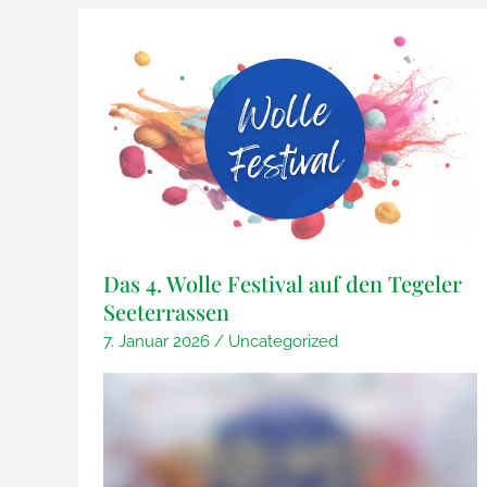
an
Spinner
alle
–
Spinner
der
–
Anfängerkurs
der
Wolle
Anfängerkurs
spinnen
Wolle
mit
spinnen
der
mit
Handspindel
der
Das 4. Wolle Festival auf den Tegeler
Handspindel
Seeterrassen
7. Januar 2026
/
Uncategorized