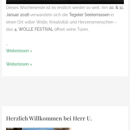
Dieses Wochenende ist es endlich wieder so weit: Am
10. & 11.
Januar 2026
verwandeln sich die
Tegeler Seeterrassen
in
einen Ort voller Wolle, Kreativität und Herzensmenschen –
das
4. WOLLE FESTIVAL
öffnet seine Türen.
…
Das
Weiterlesen »
4.
Das
Weiterlesen »
Wolle
4.
Festival
Wolle
auf
Festival
den
auf
Tegeler
den
Seeterrassen
Tegeler
Seeterrassen
Herzlich Willkommen bei Herr U.