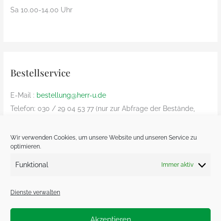
Sa 10.00-14.00 Uhr
Bestellservice
E-Mail :
bestellung@herr-u.de
Telefon: 030 / 29 04 53 77 (nur zur Abfrage der Bestände,
Bestelliung nur per Email)
nur innerhalb Deutschland (Versandkosten: € 8,90)
Wir verwenden Cookies, um unsere Website und unseren Service zu
optimieren.
Bezahlung nur Vorkasse und nur von deutschem Bankkonto
zu deutschem Bankkonto – kein Paypal
Funktional
Immer aktiv
Dienste verwalten
Akzeptieren