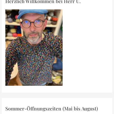
Herzlich Willkommen bei Herr U.
am
Amalienpark
Sommer-Öffnungszeiten (Mai bis August)