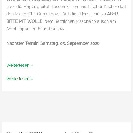
über die Finger gleitet, Tassen klirren und frischer Kuchenduft
den Raum füllt. Genau dazu lädt dich Herr U ein: zu
ABER
BITTE MIT WOLLE
, dem herzlichen Maschenplausch am
Amalienpark in Berlin-Pankow.
Nächster Termin: Samstag, 05. September 2026
…
Aber
Weiterlesen »
bitte
Aber
Weiterlesen »
mit
bitte
Wolle
mit
–
Wolle
der
–
monatliche
der
Maschenplausch
monatliche
am
Maschenplausch
Amalienpark