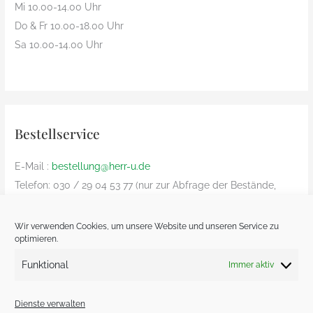
Mi 10.00-14.00 Uhr
Do & Fr 10.00-18.00 Uhr
Sa 10.00-14.00 Uhr
Bestellservice
E-Mail :
bestellung@herr-u.de
Telefon: 030 / 29 04 53 77 (nur zur Abfrage der Bestände,
Bestelliung nur per Email)
nur innerhalb Deutschland (Versandkosten: € 8,90)
Wir verwenden Cookies, um unsere Website und unseren Service zu
optimieren.
Bezahlung nur Vorkasse und nur von deutschem Bankkonto
zu deutschem Bankkonto – kein Paypal
Funktional
Immer aktiv
Dienste verwalten