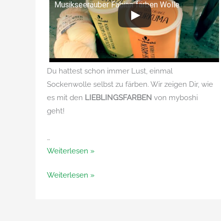
Musikseeräuber Fabian färben Wolle
Du hattest schon immer Lust, einmal
Sockenwolle selbst zu färben. Wir zeigen Dir, wie
es mit den
LIEBLINGSFARBEN
von myboshi
geht!
…
Sockenwolle
Weiterlesen »
färben
Sockenwolle
Weiterlesen »
mit
färben
myboshi
mit
Lieblingsfarben
myboshi