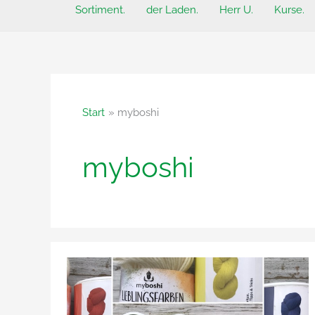
Sortiment.
der Laden.
Herr U.
Kurse.
Start
myboshi
myboshi