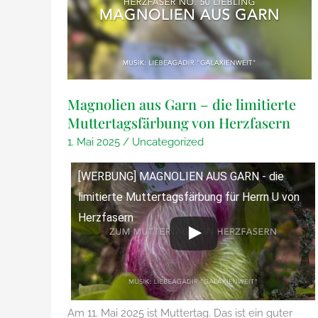
Magnolien aus Garn – die limitierte
Muttertagsfärbung von Herzfasern
1. Mai 2025
/
Uncategorized
[WERBUNG] MAGNOLIEN AUS GARN - die
limitierte Muttertagsfärbung für Herrn U von
Herzfasern
Am 11. Mai 2025 ist Muttertag. Das ist ein guter