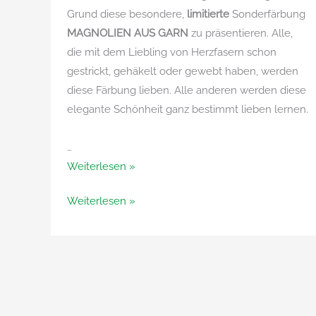
Grund diese besondere,
limitierte
Sonderfärbung
MAGNOLIEN AUS GARN
zu präsentieren. Alle,
die mit dem Liebling von Herzfasern schon
gestrickt, gehäkelt oder gewebt haben, werden
diese Färbung lieben. Alle anderen werden diese
elegante Schönheit ganz bestimmt lieben lernen.
…
Magnolien
Weiterlesen »
aus
Magnolien
Weiterlesen »
Garn
aus
–
Garn
die
–
limitierte
die
Muttertagsfärbung
limitierte
von
Muttertagsfärbung