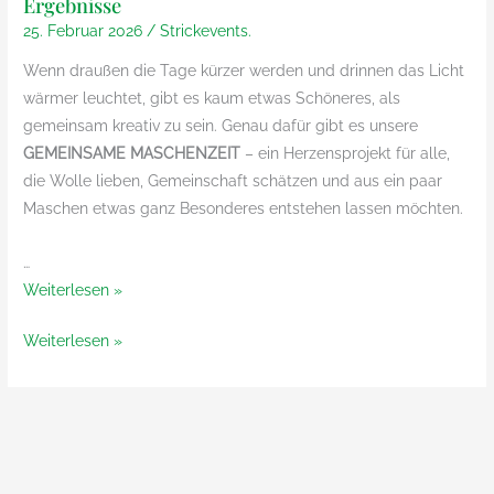
Ergebnisse
25. Februar 2026
/
Strickevents.
Wenn draußen die Tage kürzer werden und drinnen das Licht
wärmer leuchtet, gibt es kaum etwas Schöneres, als
gemeinsam kreativ zu sein. Genau dafür gibt es unsere
GEMEINSAME MASCHENZEIT
– ein Herzensprojekt für alle,
die Wolle lieben, Gemeinschaft schätzen und aus ein paar
Maschen etwas ganz Besonderes entstehen lassen möchten.
…
Gemeinsame
Weiterlesen »
Maschenzeit
Gemeinsame
Weiterlesen »
–
Maschenzeit
ein
–
Projekt,
ein
viele
Projekt,
Ergebnisse
viele