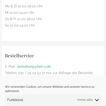
Mo & Di 10.00-18.00 Uhr
Mi 10.00-14.00 Uhr
Do & Fr 10.00-18.00 Uhr
Sa 10.00-14.00 Uhr
Bestellservice
E-Mail :
bestellung@herr-u.de
Telefon: 030 / 29 04 53 77 (nur zur Abfrage der Bestände,
Bestelliung nur per Email)
nur innerhalb Deutschland (Versandkosten: € 8,90)
Wir verwenden Cookies, um unsere Website und unseren Service zu
optimieren.
Bezahlung nur Vorkasse und nur von deutschem Bankkonto
zu deutschem Bankkonto – kein Paypal
Funktional
Immer aktiv