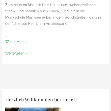
Zum neunten Mal
lädt Herr U zu einem weihnachtlichen
Strick- (und natürlich auch Häkel-)Event ein in die
Musikschule Musikseeräuber in der Hadlichstraße – ganz in
der Nähe von Herr U am Amalienpark.
…
Le
Weiterlesen »
petit
Le
Weiterlesen »
déjeuner
petit
de
déjeuner
Noël
de
autour
Noël
du
autour
tricot
du
–
tricot
das
Herzlich Willkommen bei Herr U.
–
9.
das
weihnachtliche