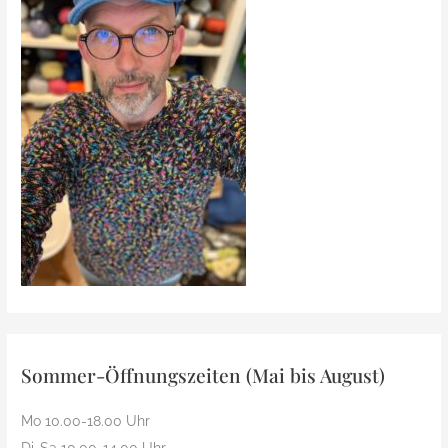
9.
Strick-
weihnachtliche
Frühstück
Strick-
französischer
Frühstück
Art
französischer
Art
Sommer-Öffnungszeiten (Mai bis August)
Mo 10.00-18.00 Uhr