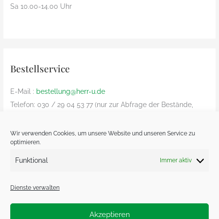
Sa 10.00-14.00 Uhr
Bestellservice
E-Mail :
bestellung@herr-u.de
Telefon: 030 / 29 04 53 77 (nur zur Abfrage der Bestände,
Bestelliung nur per Email)
nur innerhalb Deutschland (Versandkosten: € 8,90)
Wir verwenden Cookies, um unsere Website und unseren Service zu
optimieren.
Bezahlung nur Vorkasse und nur von deutschem Bankkonto
zu deutschem Bankkonto – kein Paypal
Funktional
Immer aktiv
Dienste verwalten
Akzeptieren