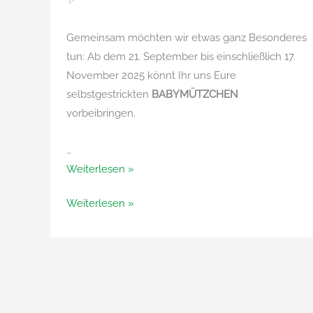
✨
Gemeinsam möchten wir etwas ganz Besonderes
tun: Ab dem 21. September bis einschließlich 17.
November 2025 könnt Ihr uns Eure
selbstgestrickten
BABYMÜTZCHEN
vorbeibringen.
…
Bunte
Weiterlesen »
Mützchen
Bunte
Weiterlesen »
für
Mützchen
neues
für
Leben
neues
Leben