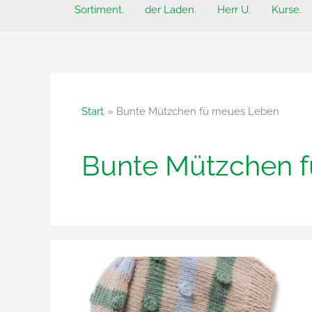
Sortiment.
der Laden.
Herr U.
Kurse.
Start
Bunte Mützchen fü rneues Leben
Bunte Mützchen f