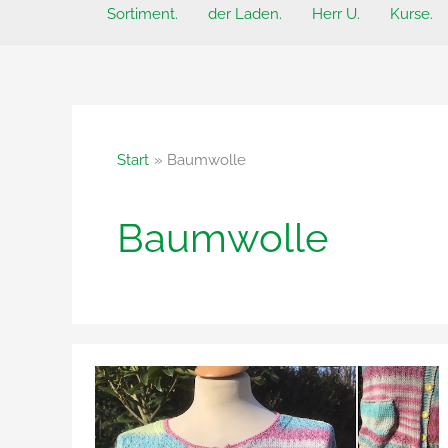
Sortiment.
der Laden.
Herr U.
Kurse.
Start
Baumwolle
Baumwolle