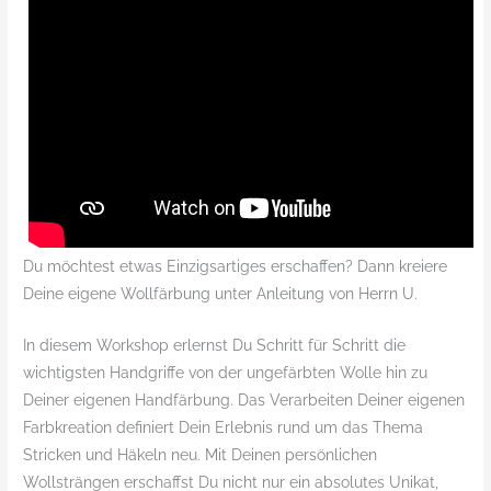
Du möchtest etwas Einzigsartiges erschaffen? Dann kreiere
Deine eigene Wollfärbung unter Anleitung von Herrn U.
In diesem Workshop erlernst Du Schritt für Schritt die
wichtigsten Handgriffe von der ungefärbten Wolle hin zu
Deiner eigenen Handfärbung. Das Verarbeiten Deiner eigenen
Farbkreation definiert Dein Erlebnis rund um das Thema
Stricken und Häkeln neu. Mit Deinen persönlichen
Wollsträngen erschaffst Du nicht nur ein absolutes Unikat,