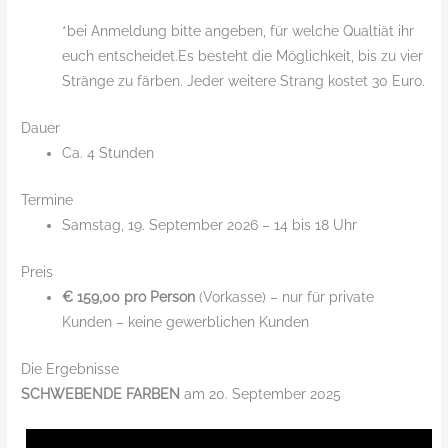
*bei Anmeldung bitte angeben, für welche Qualtiät ihr
euch entscheidet.Es besteht die Möglichkeit, bis zu vier
Stränge zu färben. Jeder weitere Strang kostet 30 Euro.
Dauer
Ca. 4 Stunden
Termine
Samstag, 19. September 2026 – 14 bis 18 Uhr
Preis
€ 159,00 pro Person
(Vorkasse) – nur für private
Kunden – keine gewerblichen Kunden
Die Ergebnisse
SCHWEBENDE FARBEN
am 20. September 2025