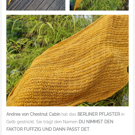
Andrea von Chestnut Cabin
hat das
BERLINER PFLASTER
in
Gelb gestrickt. Sie trägt den Namen
DU NIMMST DEN
FAKTOR FUFFZIG UND DANN PASST DET
.