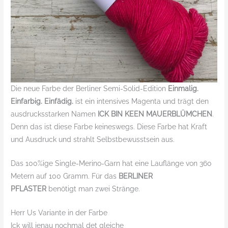
Die neue Farbe der Berliner Semi-Solid-Edition
Einmalig.
Einfarbig. Einfädig.
ist ein intensives Magenta und trägt den
ausdrucksstarken Namen
ICK BIN KEEN MAUERBLÜMCHEN
.
Denn das ist diese Farbe keineswegs. Diese Farbe hat Kraft
und Ausdruck und strahlt Selbstbewusstsein aus.
Das 100%ige Single-Merino-Garn hat eine Lauflänge von 360
Metern auf 100 Gramm. Für das
BERLINER
PFLASTER
benötigt man zwei Stränge.
Herr Us Variante in der Farbe
Ick will jenau nochmal det gleiche