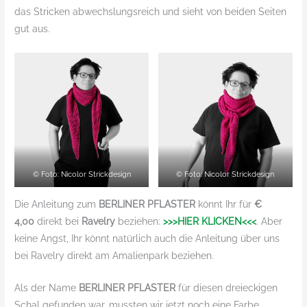
das Stricken abwechslungsreich und sieht von beiden Seiten
gut aus.
© Foto: Nicolor Strickdesign
© Foto: Nicolor Strickdesign
Die Anleitung zum
BERLINER PFLASTER
könnt Ihr für
€
4,00
direkt bei
Ravelry
beziehen:
>>>HIER KLICKEN<<<
. Aber
keine Angst, Ihr könnt natürlich auch die Anleitung über uns
bei Ravelry direkt am Amalienpark beziehen.
Als der Name
BERLINER PFLASTER
für diesen dreieckigen
Schal gefunden war, mussten wir jetzt noch eine Farbe