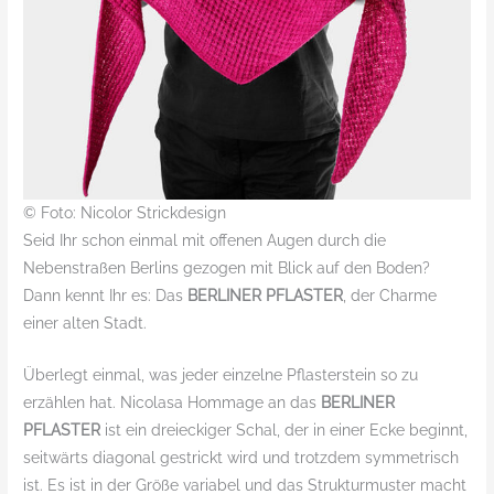
© Foto: Nicolor Strickdesign
Seid Ihr schon einmal mit offenen Augen durch die
Nebenstraßen Berlins gezogen mit Blick auf den Boden?
Dann kennt Ihr es: Das
BERLINER PFLASTER
, der Charme
einer alten Stadt.
Überlegt einmal, was jeder einzelne Pflasterstein so zu
erzählen hat. Nicolasa Hommage an das
BERLINER
PFLASTER
ist ein dreieckiger Schal, der in einer Ecke beginnt,
seitwärts diagonal gestrickt wird und trotzdem symmetrisch
ist. Es ist in der Größe variabel und das Strukturmuster macht