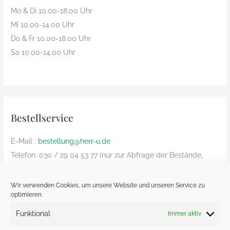
Mo & Di 10.00-18.00 Uhr
Mi 10.00-14.00 Uhr
Do & Fr 10.00-18.00 Uhr
Sa 10.00-14.00 Uhr
Bestellservice
E-Mail :
bestellung@herr-u.de
Telefon: 030 / 29 04 53 77 (nur zur Abfrage der Bestände,
Bestelliung nur per Email)
nur innerhalb Deutschland (Versandkosten: € 8,90)
Wir verwenden Cookies, um unsere Website und unseren Service zu
optimieren.
Bezahlung nur Vorkasse und nur von deutschem Bankkonto
zu deutschem Bankkonto – kein Paypal
Funktional
Immer aktiv