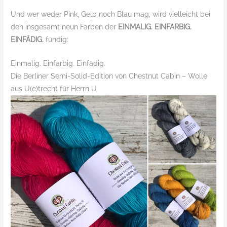
Und wer weder Pink, Gelb noch Blau mag, wird vielleicht bei
den insgesamt neun Farben der
EINMALIG. EINFARBIG.
EINFÄDIG.
fündig:
Einmalig. Einfarbig. Einfädig.
Die Berliner Semi-Solid-Edition von Chestnut Cabin – Wolle
aus U(e)trecht für Herrn U