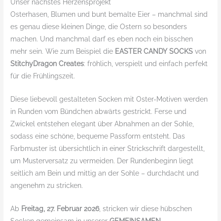
Unser nächstes Herzensprojekt
Osterhasen, Blumen und bunt bemalte Eier – manchmal sind
es genau diese kleinen Dinge, die Ostern so besonders
machen. Und manchmal darf es eben noch ein bisschen
mehr sein. Wie zum Beispiel die
EASTER CANDY SOCKS
von
StitchyDragon Creates
: fröhlich, verspielt und einfach perfekt
für die Frühlingszeit.
Diese liebevoll gestalteten Socken mit Oster-Motiven werden
in Runden vom Bündchen abwärts gestrickt. Ferse und
Zwickel entstehen elegant über Abnahmen an der Sohle,
sodass eine schöne, bequeme Passform entsteht. Das
Farbmuster ist übersichtlich in einer Strickschrift dargestellt,
um Musterversatz zu vermeiden. Der Rundenbeginn liegt
seitlich am Bein und mittig an der Sohle – durchdacht und
angenehm zu stricken.
Ab
Freitag, 27. Februar 2026
, stricken wir diese hübschen
Socken gemeinsam in unserer
GEMEINSAMEN