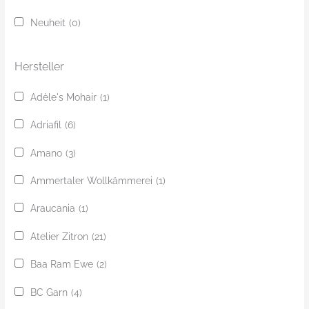
c
Neuheit
(0)
h
e
Hersteller
Adèle's Mohair
(1)
Adriafil
(6)
Amano
(3)
Ammertaler Wollkämmerei
(1)
Araucania
(1)
Atelier Zitron
(21)
Baa Ram Ewe
(2)
BC Garn
(4)