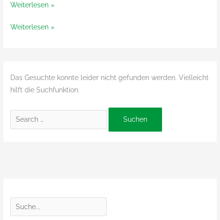
Tierras
Weiterlesen »
von
Tierras
Weiterlesen »
Laneras
von
Laneras
Das Gesuchte konnte leider nicht gefunden werden. Vielleicht
hilft die Suchfunktion.
Suchen
nach:
S
u