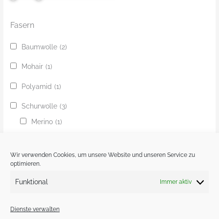
Fasern
Baumwolle
(2)
Mohair
(1)
Polyamid
(1)
Schurwolle
(3)
Merino
(1)
Seide
(1)
Wir verwenden Cookies, um unsere Website und unseren Service zu
Viskose
(1)
optimieren.
Funktional
Immer aktiv
Yak
(1)
Dienste verwalten