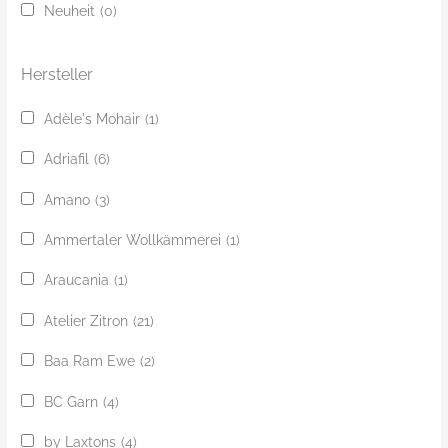
Neuheit
(0)
h
e
Hersteller
Adèle's Mohair
(1)
Adriafil
(6)
Amano
(3)
Ammertaler Wollkämmerei
(1)
Araucania
(1)
Atelier Zitron
(21)
Baa Ram Ewe
(2)
BC Garn
(4)
by Laxtons
(4)