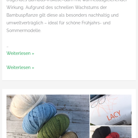
Wirkung. Aufgrund des schnellen Wachstums der
Bambuspflanze gilt diese als besonders nachhaltig und
umweltverträglich – ideal für schöne Frühjahrs- und
Sommermodelle.
…
Bambu
Weiterlesen »
von
Bambu
Weiterlesen »
ggh
von
ggh