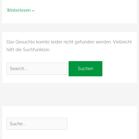
von
Yakima
Weiterlesen »
ggh
von
ggh
Das Gesuchte konnte leider nicht gefunden werden. Vielleicht
hilft die Suchfunktion.
Suchen
nach:
S
u
c