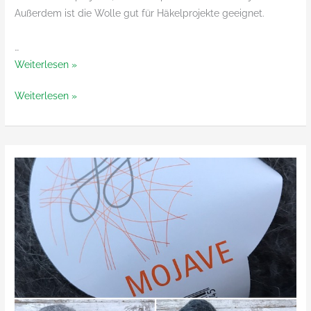
Außerdem ist die Wolle gut für Häkelprojekte geeignet.
…
Merinella
Weiterlesen »
von
Merinella
Weiterlesen »
ggh
von
ggh