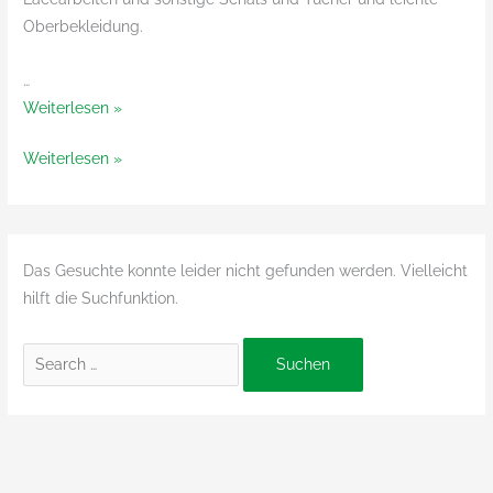
Oberbekleidung.
…
Botany
Weiterlesen »
Lace
Botany
Weiterlesen »
von
Lace
Araucania/Debbie
von
Bliss
Araucania/Debbie
Bliss
Das Gesuchte konnte leider nicht gefunden werden. Vielleicht
hilft die Suchfunktion.
Suchen
nach: