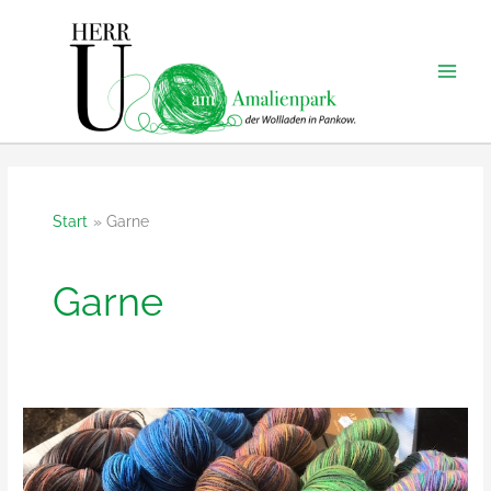
Zum
Inhalt
springen
Start
Garne
Garne