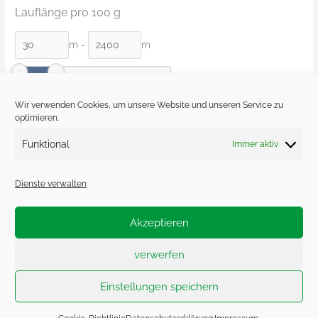
Lauflänge pro 100 g
m
-
m
Wir verwenden Cookies, um unsere Website und unseren Service zu
Fasern
optimieren.
Funktional
Immer aktiv
Schurwolle
(1)
Dienste verwalten
Akzeptieren
Impressum.
Datenschutzerklärung.
verwerfen
Cookie-Richtlinie (EU)
Einstellungen speichern
Copyright © 2026 Herr U am Amalienpark | Powered by
Astra-
WordPress-Theme