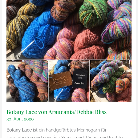
Botany Lace von Araucania/Debbie Bliss
30. April 2020
Botany Lace
ist ein handgefärbtes Merinogarn für
Lacearbeiten und sonstige Schals und Tücher und leichte