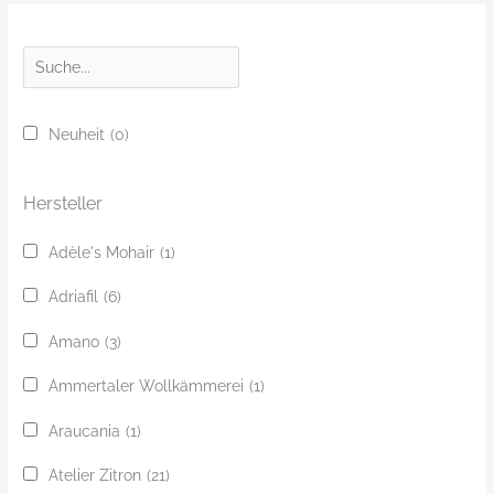
S
u
c
Neuheit
(0)
h
e
Hersteller
Adèle's Mohair
(1)
Adriafil
(6)
Amano
(3)
Ammertaler Wollkämmerei
(1)
Araucania
(1)
Atelier Zitron
(21)