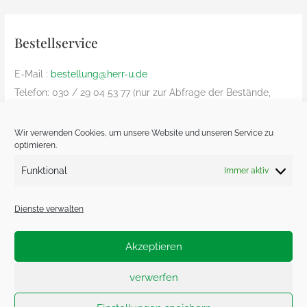
Bestellservice
E-Mail :
bestellung@herr-u.de
Telefon: 030 / 29 04 53 77 (nur zur Abfrage der Bestände,
Bestelliung nur per Email)
nur innerhalb Deutschland (Versandkosten: € 8,90)
Wir verwenden Cookies, um unsere Website und unseren Service zu
optimieren.
Bezahlung nur Vorkasse und nur von deutschem Bankkonto
zu deutschem Bankkonto – kein Paypal
Funktional
Immer aktiv
Dienste verwalten
Akzeptieren
Impressum.
Datenschutzerklärung.
verwerfen
Cookie-Richtlinie (EU)