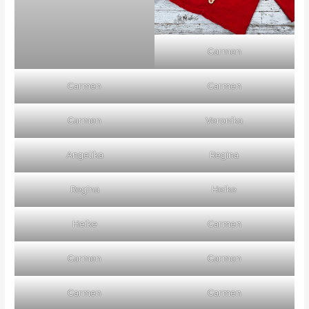
Carmen
Carmen
Carmen
Carmen
Veronika
Angelika
Regina
Regina
Heike
Heike
Carmen
Carmen
Carmen
Carmen
Carmen