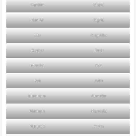
Carolin
Sigrid
Herr U
Sigrid
Ute
Angelika
Regina
Doris
Monika
Eva
Eva
Jutta
Eleonore
Annette
Manuela
Manuela
Manuela
Petra