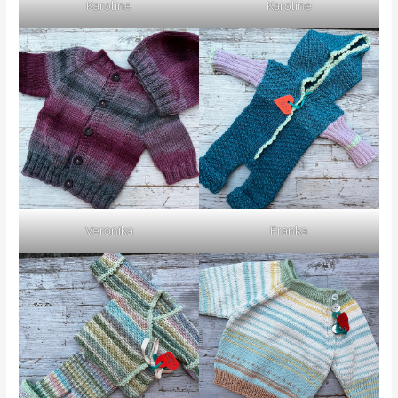
Karoline
Karoline
Veronika
Franka