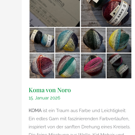
Koma von Noro
15. Januar 2026
KOMA
ist ein Traum aus Farbe und Leichtigkeit:
Ein edles Garn mit faszinierenden Farbverläufen,
inspiriert von der sanften Drehung eines Kreisels.