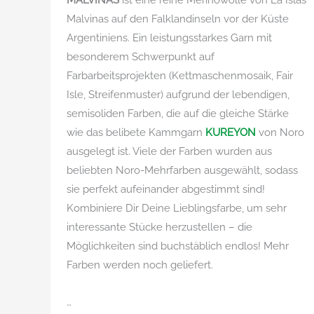
MALVINAS
ist eine reine Merinowolle von La Islas
Malvinas auf den Falklandinseln vor der Küste
Argentiniens. Ein leistungsstarkes Garn mit
besonderem Schwerpunkt auf
Farbarbeitsprojekten (Kettmaschenmosaik, Fair
Isle, Streifenmuster) aufgrund der lebendigen,
semisoliden Farben, die auf die gleiche Stärke
wie das belibete Kammgarn
KUREYON
von Noro
ausgelegt ist. Viele der Farben wurden aus
beliebten Noro-Mehrfarben ausgewählt, sodass
sie perfekt aufeinander abgestimmt sind!
Kombiniere Dir Deine Lieblingsfarbe, um sehr
interessante Stücke herzustellen – die
Möglichkeiten sind buchstäblich endlos! Mehr
Farben werden noch geliefert.
…