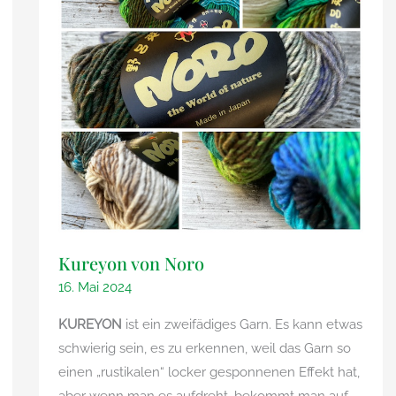
Kureyon von Noro
16. Mai 2024
KUREYON
ist ein zweifädiges Garn. Es kann etwas
schwierig sein, es zu erkennen, weil das Garn so
einen „rustikalen“ locker gesponnenen Effekt hat,