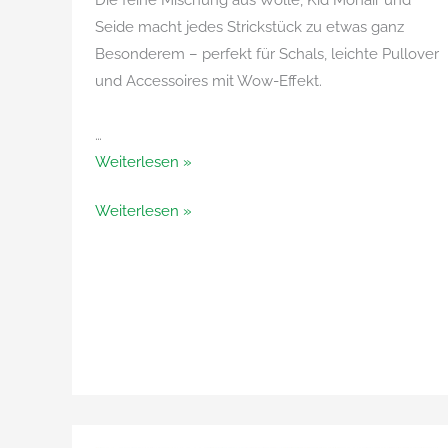
Die feine Mischung aus Wolle, Kid Mohair und
Seide macht jedes Strickstück zu etwas ganz
Besonderem – perfekt für Schals, leichte Pullover
und Accessoires mit Wow-Effekt.
…
Koma
Weiterlesen »
von
Koma
Weiterlesen »
Noro
von
Noro