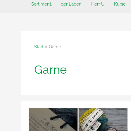
Sortiment.
der Laden.
Herr U.
Kurse.
Start
Garne
Garne