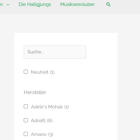
Suchen
r.
Die Halligjungs
Musikseeräuber
S
u
c
Neuheit
(1)
h
e
Hersteller
Adèle's Mohair
(1)
Adriafil
(6)
Amano
(3)