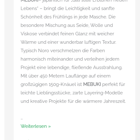
MEBUKI
– japanisch für „das stille Erblühen neuen
Lebens“ – bringt die Leichtigkeit und sanfte
Schönheit des Frühlings in jede Masche. Die
besondere Mischung aus Seide, Wolle und
Viskose verbindet feinen Glanz mit weicher
Wärme und einer wunderbar luftigen Textur.
Typisch Noro verschmelzen die Farben
harmonisch miteinander und verleihen jedem
Projekt eine lebendige, fließende Ausstrahlung.
Mit über 450 Metern Lauflänge auf einem
großzügigen 150g-Knäuel ist
MEBUKI
perfekt für
leichte Lieblingsstücke, zarte Layering-Modelle
und kreative Projekte für die wärmere Jahreszeit.
…
Mebuki
Weiterlesen »
von